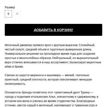
Размер
S
M
ДОБАВИТЬ В КОРЗИНУ
Молочный джемпер прямого кроя с круглым вырезом. Спокойный,
чистый силуэт, средний объем и тщательно выверенная длина.
Универсальное решение на прохладное время года для создания
простых и многослойных образов. Нейтральный, но выразительный
верх отлично вписывается в наш ассортимент, балансируя акцентные
юбки и брюки.
Связан из шерсти мериноса и кашемира — мягкий, тактильно
приятный, средней плотности, которая обеспечивает меньшую
пилингуемость.
Основатель бренда посвятила этот трикотажный дроп Турину —
городу у подножия итальянских Альп, элегантному и сдержанному, в
котором она жила и училась во время студенчества. Благородные
оттенки, светло-серый и молочный, напоминают о туманном утре и