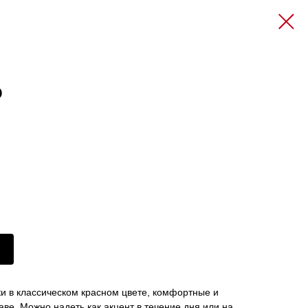
О
и в классическом красном цвете, комфортные и
таве. Можно надеть как акцент в течение дня или на