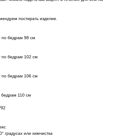
мендуем постирать изделие.
т по бедрам 98 см
т по бедрам 102 см
т по бедрам 106 см
о бедрам 110 см
/92
екс
0° градусах или химчистка