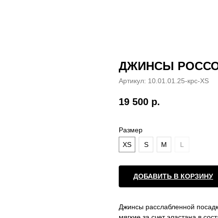
ДЖИНСЫ РОСС
Артикул:
10.01.01.25-крс-XS
19 500
р.
Размер
XS
S
M
L
ДОБАВИТЬ В КОРЗИНУ
Джинсы расслабленной посадк
мягкие за счет эластана в сос