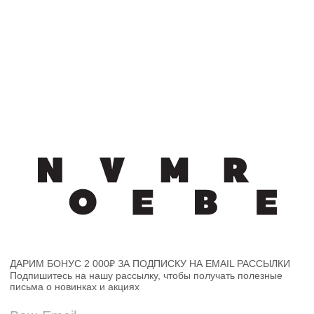
ДАРИМ БОНУС 2 000₽ ЗА ПОДПИСКУ НА EMAIL РАССЫЛКИ
Подпишитесь на нашу рассылку, чтобы получать полезные
письма о новинках и акциях
Я ознакомлен(а) и согласен(а) с Политикой конфиденциальности и даю
своё согласие на обработку персональных данных (адрес электронной
почты)
Подписаться
Каталог
Доставка и возврат
О бренде
Политика конфиденциальности
Гид по Негрони
Оферта
Контакты