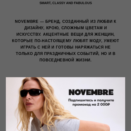
NOVEMBRE GUIDE
КЛАССИЧЕСКИЙ АПЕРИТИВ НЕГРОНИ — СИМВОЛ
ИТАЛЬЯНСКОГО СТИЛЯ И ШИКА ГДЕ-ТО МЕЖДУ
ТУРИНОМ И МИЛАНОМ. СОЗДАННЫЙ НА ОСНОВЕ
РАВНЫХ ДОЛЕЙ ДЖИНА, СЛАДКОГО КРАСНОГО
ВЕРМУТА И ГОРЬКОВАТОГО БИТТЕРА,
ИКОНИЧЕСКИЙ КОКТЕЙЛЬ — ЭТО ПРАЗДНИК ДЛЯ
ИСКУССТВА И НАСТОЯЩЕЕ УДОВОЛЬСТВИЕ ДЛЯ
ЦЕНИТЕЛЕЙ КРАСИВОГО. СОБРАЛИ ДЛЯ ВАС
НЕБОЛЬШОЙ ГИД ПО АТМОСФЕРНЫМ МЕСТАМ С
ОТЛИЧНЫМ НЕГРОНИ В МОСКВЕ
NEGRONI: BITTER TEARS OF THE HOT ITALIAN LIFE