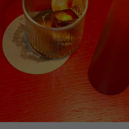
SMART, CLASSY AND FABULOUS
NOVEMBRE — БРЕНД, СОЗДАННЫЙ ИЗ ЛЮБВИ К
ДИЗАЙНУ, КРОЮ, СЛОЖНЫМ ЦВЕТАМ И
ИСКУССТВУ. АКЦЕНТНЫЕ ВЕЩИ ДЛЯ ЖЕНЩИН,
КОТОРЫЕ ПО-НАСТОЯЩЕМУ ЛЮБЯТ МОДУ, УМЕЮТ
ИГРАТЬ С НЕЙ И ГОТОВЫ НАРЯЖАТЬСЯ НЕ
ТОЛЬКО ДЛЯ ПРАЗДНИЧНЫХ СОБЫТИЙ, НО И В
ПОВСЕДНЕВНОЙ ЖИЗНИ.