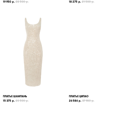
19 950
р.
28 500
р.
18 275
р.
21 500
р.
ПЛАТЬЕ ШАМПАНЬ
ПЛАТЬЕ ЦИПАО
15 375
р.
20 500
р.
26 586
р.
37 980
р.