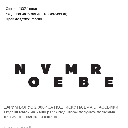
почты)
Состав: 100% шелк
Уход: Только сухая чистка (химчистка)
Подписаться
Производство: Россия
Каталог
Доставка и возврат
О бренде
Политика конфиденциальности
Гид по Негрони
Оферта
Контакты