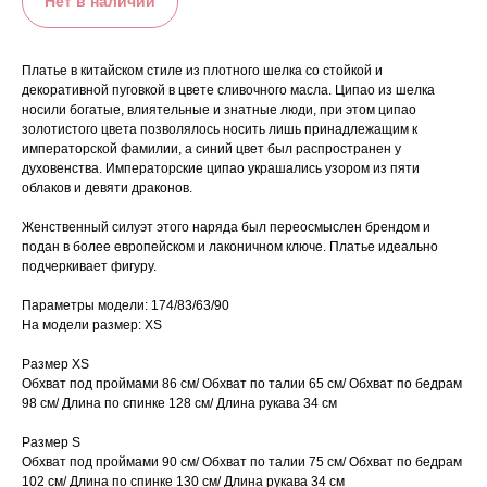
Нет в наличии
Платье в китайском стиле из плотного шелка со стойкой и
декоративной пуговкой в цвете сливочного масла. Ципао из шелка
носили богатые, влиятельные и знатные люди, при этом ципао
золотистого цвета позволялось носить лишь принадлежащим к
императорской фамилии, а синий цвет был распространен у
духовенства. Императорские ципао украшались узором из пяти
облаков и девяти драконов.
Женственный силуэт этого наряда был переосмыслен брендом и
подан в более европейском и лаконичном ключе. Платье идеально
подчеркивает фигуру.
Параметры модели: 174/83/63/90
На модели размер: XS
ДАРИМ БОНУС 2 000₽ ЗА ПОДПИСКУ НА EMAIL РАССЫЛКИ
Размер XS
Подпишитесь на нашу рассылку, чтобы получать полезные
Обхват под проймами 86 см/ Обхват по талии 65 см/ Обхват по бедрам
письма о новинках и акциях
98 см/ Длина по спинке 128 см/ Длина рукава 34 см
Размер S
Обхват под проймами 90 см/ Обхват по талии 75 см/ Обхват по бедрам
Я ознакомлен(а) и согласен(а) с Политикой конфиденциальности и даю
102 см/ Длина по спинке 130 см/ Длина рукава 34 см
своё согласие на обработку персональных данных (адрес электронной