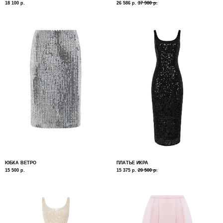
18 100
р.
26 586
р.
37 980
р.
ЮБКА ВЕТРО
ПЛАТЬЕ ИКРА
15 500
р.
15 375
р.
20 500
р.