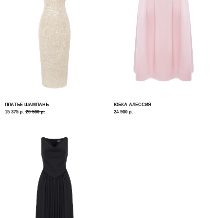
ПЛАТЬЕ ШАМПАНЬ
ЮБКА АЛЕССИЯ
15 375
р.
20 500
р.
24 900
р.
ДАРИМ БОНУС 2 000₽ ЗА ПОДПИСКУ НА EMAIL РАССЫЛКИ
Подпишитесь на нашу рассылку, чтобы получать полезные
письма о новинках и акциях
Я ознакомлен(а) и согласен(а) с Политикой конфиденциальности и даю